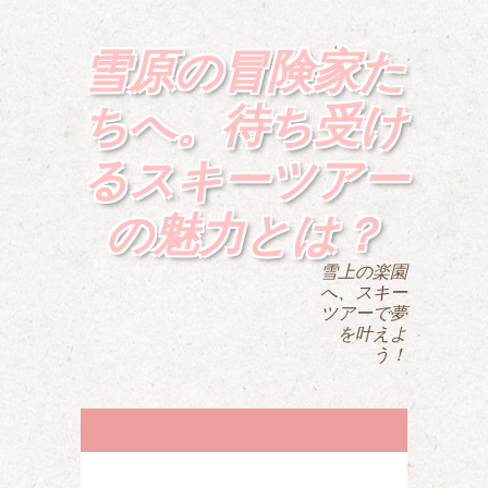
雪原の冒険家た
ちへ。待ち受け
るスキーツアー
の魅力とは？
雪上の楽園
へ、スキー
ツアーで夢
を叶えよ
う！