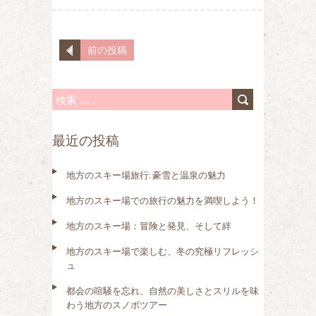
前の投稿
検
索
最近の投稿
:
地方のスキー場旅行: 豪雪と温泉の魅力
地方のスキー場での旅行の魅力を満喫しよう！
地方のスキー場：冒険と発見、そして絆
地方のスキー場で楽しむ、冬の究極リフレッシ
ュ
都会の喧騒を忘れ、自然の美しさとスリルを味
わう地方のスノボツアー